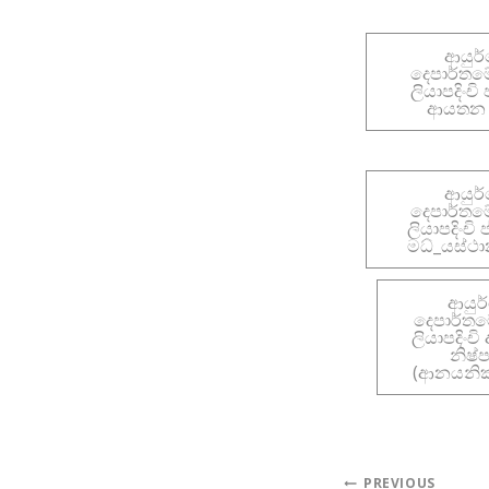
ආයුර
දෙපාර්තම
ලියාපදිංචි
ආයතන 
ආයුර
දෙපාර්තම
ලියාපදිංචි 
මධ්_යස්ථා
ආයුර
දෙපාර්ත
ලියාපදිංචි
නිෂ්
(ආනයනික
PREVIOUS