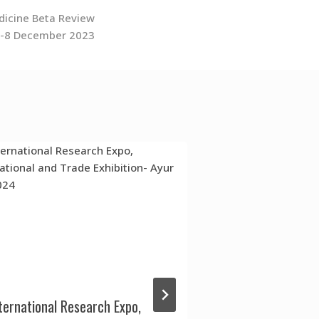
edicine Beta Review
6-8 December 2023
ternational Research Expo,
Recruitment of 4