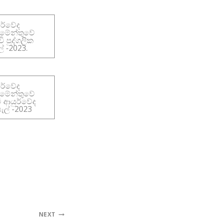
ර්වේද
තමේන්තුවේ
චි පුද්ගලික
 -2023.
ර්වේද
තමේන්තුවේ
චි ආයුර්වේද
ල් -2023
NEXT