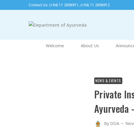
Contact Us: (+94) 11 2896911, (+94) 11 2896912​
Welcome
About Us
Announc
NEWS & EVENTS
Private In
Ayurveda 
By
DOA
Nov