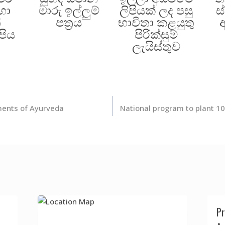
හා
මාරු ඉල්ලුම්
ලිපියක් ලද පසු
ස
්
පත්‍රය
භාවිතා කළයුතු
පිය
පිරික්සුම්
ලැයිස්තුව
ments of Ayurveda
National program to plant 10
Pr