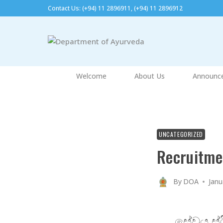
Contact Us: (+94) 11 2896911, (+94) 11 2896912​
Welcome
About Us
Announc
UNCATEGORIZED
Recruitme
By
DOA
Janu
සේවය ස්