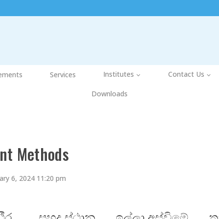
ements
Services
Institutes
Contact Us
Downloads
nt Methods
ary 6, 2024 11:20 pm
ථීර
සුහද ස්ථාන
ඉල්ලා අස්විමේ
ත